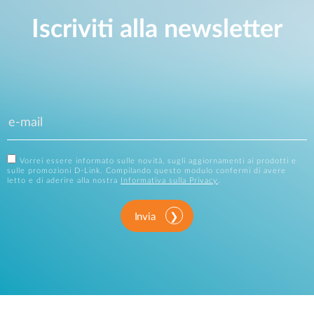
Iscriviti alla newsletter
Vorrei essere informato sulle novità, sugli aggiornamenti ai prodotti e
sulle promozioni D-Link. Compilando questo modulo confermi di avere
letto e di aderire alla nostra
Informativa sulla Privacy
.
Invia