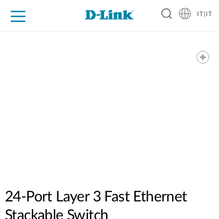
IT|IT
Per privati
Per aziende
Per industrie
Dove Acquistare
Supporto
Risorse
Partner
24-Port Layer 3 Fast Ethernet
Stackable Switch