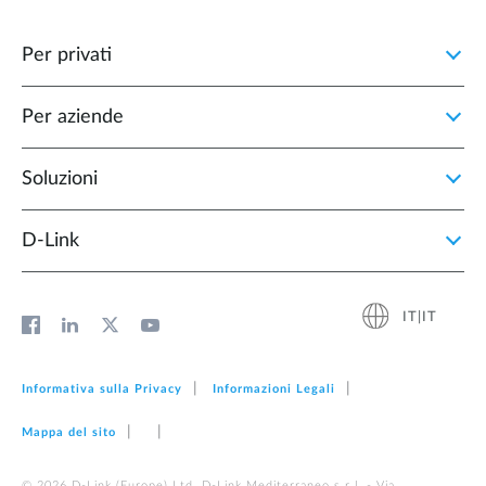
Per privati
Per aziende
Soluzioni
D‑Link
IT|IT
Informativa sulla Privacy
Informazioni Legali
Mappa del sito
© 2026 D‑Link (Europe) Ltd. D-Link Mediterraneo s.r.l. - Via