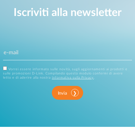
Iscriviti alla newsletter
Vorrei essere informato sulle novità, sugli aggiornamenti ai prodotti e
sulle promozioni D-Link. Compilando questo modulo confermi di avere
letto e di aderire alla nostra
Informativa sulla Privacy
.
Invia