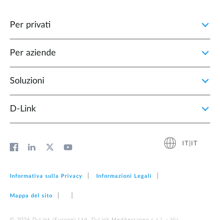
Per privati
Per aziende
Soluzioni
D‑Link
IT|IT
Informativa sulla Privacy
Informazioni Legali
Mappa del sito
© 2026 D‑Link (Europe) Ltd. D-Link Mediterraneo s.r.l. - Via