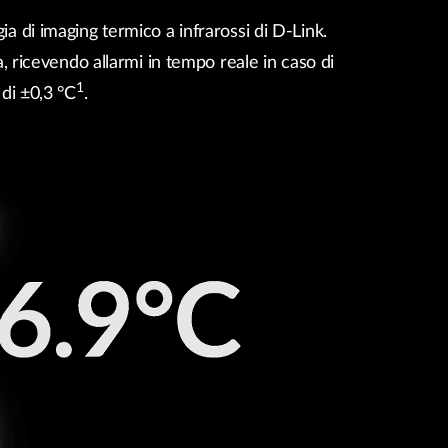
a di imaging termico a infrarossi di D-Link.
Videosorveglianza
cittadina
 ricevendo allarmi in tempo reale in caso di
Smart
1
 di ±0,3 °C
.
Building
Smart Pole