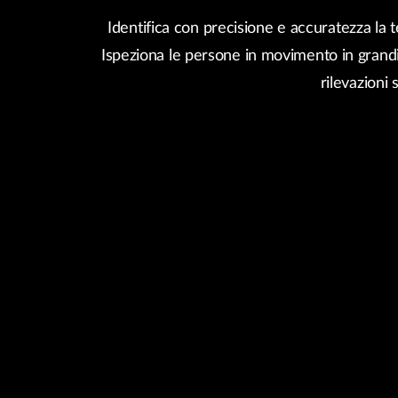
Switches
Identifica con precisione e accuratezza la 
Switches
non gestiti
Ispeziona le persone in movimento in grandi
Switches
rilevazioni 
PoE
Accessori
Gestione
Dove
Comprare
Media
Gestione
Convertitori
Network in
Cloud
Fibra Attiva
Network
Direct
Controllers
Attach
Cables
Adattatori
PoE