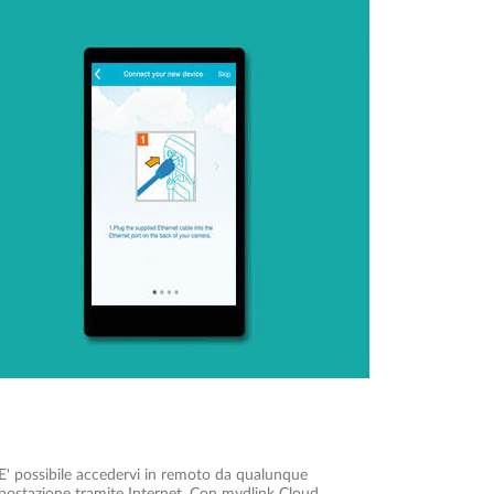
casa
Il collegamento in rete e l'accesso alla videocamera
presuppongono di solito una configurazione
complessa. mydlink™ semplifica l'accesso alla
videocamera ovunque vi troviate, in qualsiasi
momento.
E' possibile accedervi in remoto da qualunque