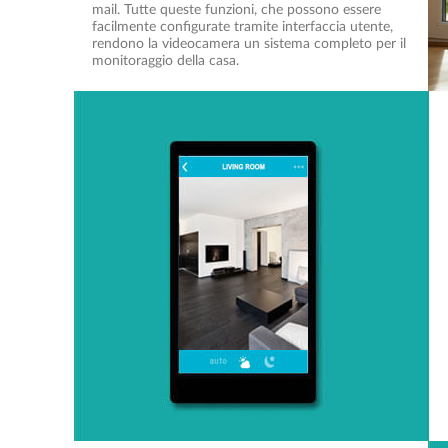
mail. Tutte queste funzioni, che possono essere
facilmente configurate tramite interfaccia utente,
rendono la videocamera un sistema completo per il
monitoraggio della casa.