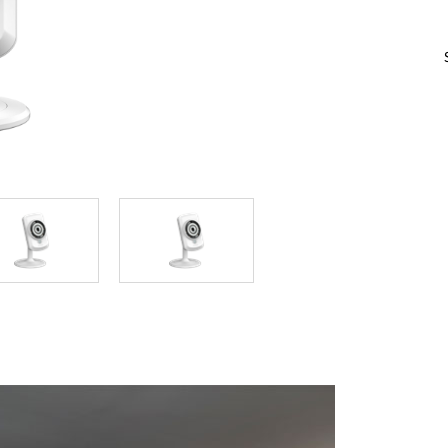
Reti a bordo
veicolo