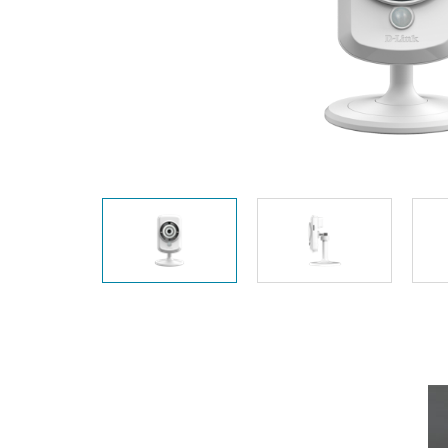
Switches
Switches
non gestiti
Switches
PoE
Accessori
Gestione
Dove
Comprare
Media
Gestione
Convertitori
Network in
Cloud
Fibra Attiva
Network
Direct
Controllers
Attach
Cables
Adattatori
PoE