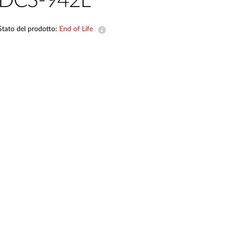
DCS-942L
Videosorveglianza
cittadina
Stato del prodotto:
End of Life
Smart
Building
Smart Pole