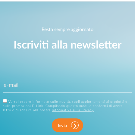
Resta sempre aggiornato
Iscriviti alla newsletter
Vorrei essere informato sulle novità, sugli aggiornamenti ai prodotti e
sulle promozioni D-Link. Compilando questo modulo confermi di avere
letto e di aderire alla nostra
Informativa sulla Privacy
.
Invia