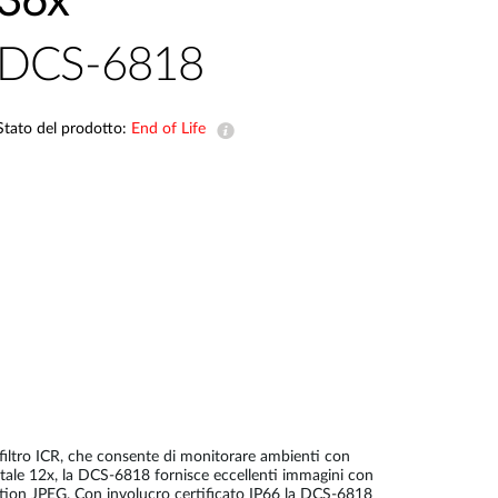
36x
Videosorveglianza
DCS-6818
cittadina
Smart
Building
Stato del prodotto:
End of Life
Smart Pole
filtro ICR, che consente di monitorare ambienti con
ale 12x, la DCS-6818 fornisce eccellenti immagini con
Motion JPEG. Con involucro certificato IP66 la DCS-6818