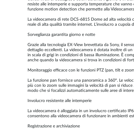
resiste alle intemperie e supporta temperature che vanno da
funzione motion detection che permette alla Videocamera IP
La videocamera di rete DCS-6815 Dome ad alta velocità con
reale di alta qualità tramite internet. L’involucro a cupola 
Sorveglianza garantita giorno e notte
Grazie alla tecnologia EX-View brevettata da Sony, il senso
dettaglio eccellenti. La videocamera è dotata inoltre di un
in scala di grigi in condizioni di bassa illuminazione. È 
anche quando la videocamera si trova in condizioni di fort
Monitoraggio efficace con le funzioni PTZ (pan, tilt e zoo
La funzione pan fornisce una panoramica a 360°. Le veloci
più con lo zoom sulle immagini la velocità di pan si ridu
modo che si focalizzi automaticamente sulle aree di intere
Involucro resistente alle intemperie
La videocamera è alloggiata in un involucro certificato IP6
consentono alla videocamera di funzionare in ambienti e
Registrazione e archiviazione