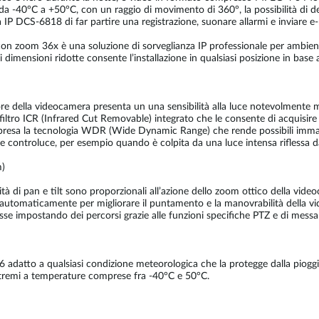
 -40°C a +50°C, con un raggio di movimento di 360°, la possibilità di defi
 DCS-6818 di far partire una registrazione, suonare allarmi e inviare e-m
 zoom 36x è una soluzione di sorveglianza IP professionale per ambienti e
di dimensioni ridotte consente l’installazione in qualsiasi posizione in base 
re della videocamera presenta un una sensibilità alla luce notevolmente mi
 filtro ICR (Infrared Cut Removable) integrato che le consente di acquisire
compresa la tecnologia WDR (Wide Dynamic Range) che rende possibili immagi
e controluce, per esempio quando è colpita da una luce intensa riflessa da
m)
tà di pan e tilt sono proporzionali all’azione dello zoom ottico della v
ce automaticamente per migliorare il puntamento e la manovrabilità della 
sse impostando dei percorsi grazie alle funzioni specifiche PTZ e di messa
6 adatto a qualsiasi condizione meteorologica che la protegge dalla pioggia
stremi a temperature comprese fra -40°C e 50°C.