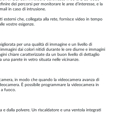
nire dei percorsi per monitorare le aree d’interesse, e la
ail in caso di intrusione.
sterni che, collegata alla rete, fornisce video in tempo
alle vostre esigenze.
gliorata per una qualità di immagine e un livello di
 immagini dai colori nitidi durante le ore diurne e immagini
ni chiare caratterizzate da un buon livello di dettaglio
 una parete in vetro situata nelle vicinanze.
ideocamera, in modo che quando la videocamera avanza di
videocamera. È possibile programmare la videocamera in
 a fuoco.
 e dalla polvere. Un riscaldatore e una ventola integrati