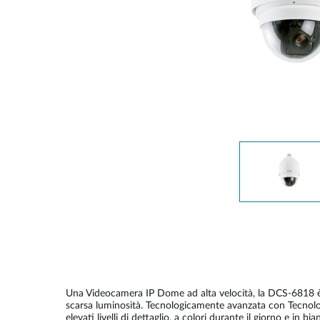
Switches
Switches
non gestiti
Switches
PoE
Accessori
Gestione
Dove
Comprare
Media
Gestione
Convertitori
Network in
Cloud
Fibra Attiva
Network
Direct
Controllers
Attach
Cables
Adattatori
PoE
Una Videocamera IP Dome ad alta velocità, la DCS-6818 è 
scarsa luminosità. Tecnologicamente avanzata con Tecnol
elevati livelli di dettaglio, a colori durante il giorno e