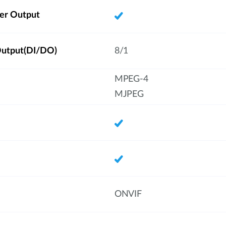
ker Output
/Output(DI/DO)
8/1
MPEG-4
MJPEG
ONVIF