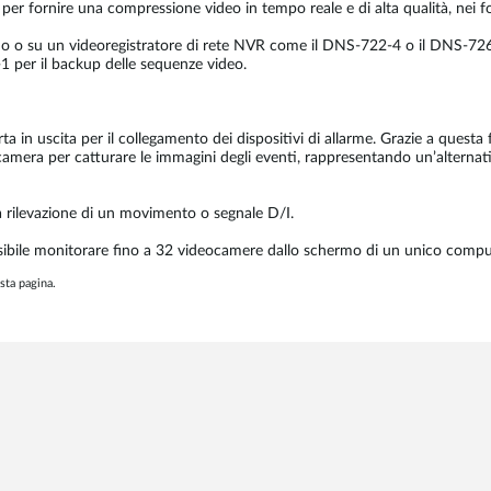
per fornire una compressione video in tempo reale e di alta qualità, ne
rno o su un videoregistratore di rete NVR come il DNS-722-4 o il DNS-726-
1 per il backup delle sequenze video.
 in uscita per il collegamento dei dispositivi di allarme. Grazie a questa fu
mera per catturare le immagini degli eventi, rappresentando un’alternativa
la rilevazione di un movimento o segnale D/I.
sibile monitorare fino a 32 videocamere dallo schermo di un unico comput
sta pagina.