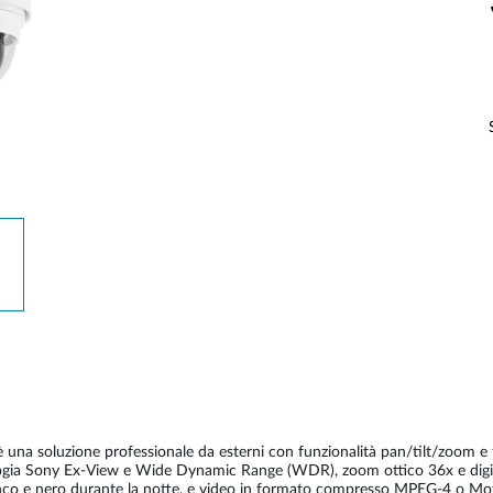
Reti a bordo
veicolo
una soluzione professionale da esterni con funzionalità pan/tilt/zoom e 
ogia Sony Ex-View e Wide Dynamic Range (WDR), zoom ottico 36x e digit
 in bianco e nero durante la notte, e video in formato compresso MPEG-4 o 