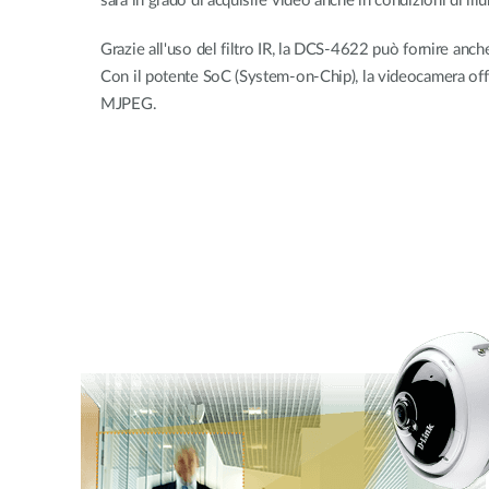
sarà in grado di acquisire video anche in condizioni di ill
Grazie all'uso del filtro IR, la DCS-4622 può fornire anche
Con il potente SoC (System-on-Chip), la videocamera of
MJPEG.