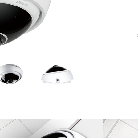
Reti a bordo
veicolo