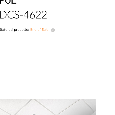
PoE
Videosorveglianza
DCS-4622
cittadina
Smart
Building
Stato del prodotto:
End of Sale
Smart Pole