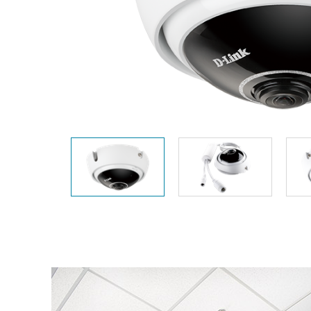
Switches
Switches
non gestiti
Switches
PoE
Accessori
Gestione
Dove
Comprare
Media
Gestione
Convertitori
Network in
Cloud
Fibra Attiva
Network
Direct
Controllers
Attach
Cables
Adattatori
PoE