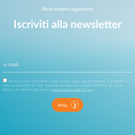
Resta sempre aggiornato
Iscriviti alla newsletter
Vorrei essere informato sulle novità, sugli aggiornamenti ai prodotti e
sulle promozioni D-Link. Compilando questo modulo confermi di avere
letto e di aderire alla nostra
Informativa sulla Privacy
.
Invia