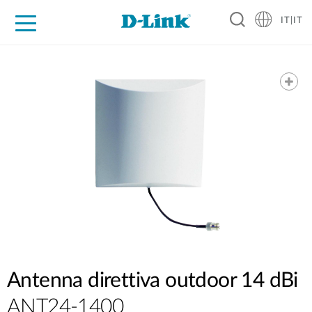
IT|IT
Per privati
Per aziende
Per industrie
Dove Acquistare
Supporto
Risorse
Partner
Antenna direttiva outdoor 14 dBi
ANT24-1400