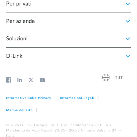
Per privati
Per aziende
Soluzioni
D‑Link
IT|IT
Informativa sulla Privacy
Informazioni Legali
Mappa del sito
© 2026 D‑Link (Europe) Ltd. D-Link Mediterraneo s.r.l. - Via
Margherita de Vizzi Viganò, 93/95 - 20092 Cinisello Balsamo (MI) -
Italia