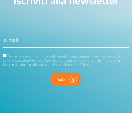
Iscriviti alla newsletter
Vorrei essere informato sulle novità, sugli aggiornamenti ai prodotti e
sulle promozioni D-Link. Compilando questo modulo confermi di avere
letto e di aderire alla nostra
Informativa sulla Privacy
.
Invia