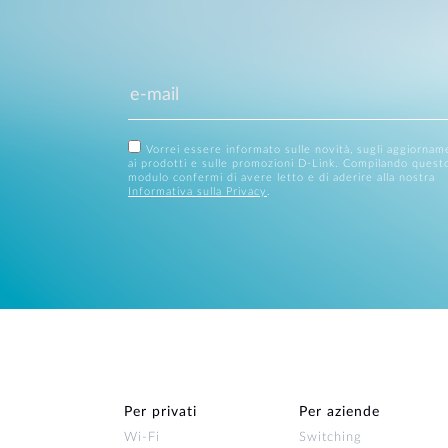
Vorrei essere informato sulle novità, sugli aggiornam
ai prodotti e sulle promozioni D-Link. Compilando quest
modulo confermi di avere letto e di aderire alla nostra
Informativa sulla Privacy
.
Per privati
Per aziende
Wi‑Fi
Switching