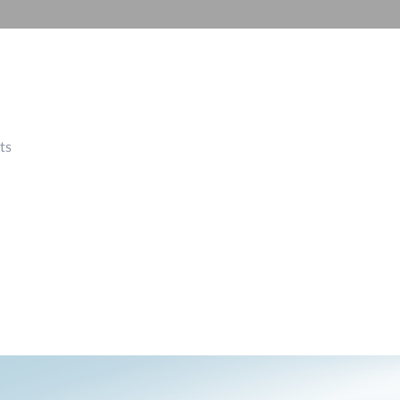
Videosorveglianza
cittadina
Smart
Building
Smart Pole
ts