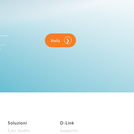
Invia
enti
o
Soluzioni
D‑Link
Casi studio
Supporto