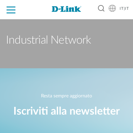
IT|IT
Per privati
Per aziende
Per industrie
Dove Acquistare
Supporto
Risorse
Partner
Industrial Network
Resta sempre aggiornato
Iscriviti alla newsletter