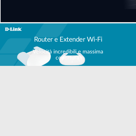
Router e Extender Wi-Fi
Velocità incredibili e massima
copertura.
Videocamere Wi-Fi
Tieni d'occhio tutto, ovunque ti
trovi.