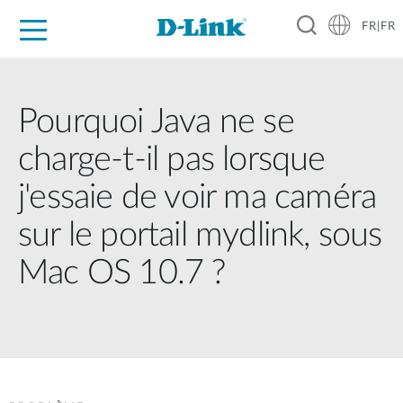
FR|FR
Grand Public
Entreprises
Industrie
Support
Ressources
Partenaires
Pourquoi Java ne se
charge-t-il pas lorsque
j'essaie de voir ma caméra
sur le portail mydlink, sous
Mac OS 10.7 ?