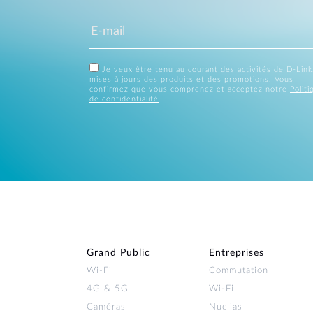
Je veux être tenu au courant des activités de D-Link
mises à jours des produits et des promotions. Vous
confirmez que vous comprenez et acceptez notre
Politi
de confidentialité
.
Grand Public
Entreprises
Wi‑Fi
Commutation
4G & 5G
Wi-Fi
Caméras
Nuclias