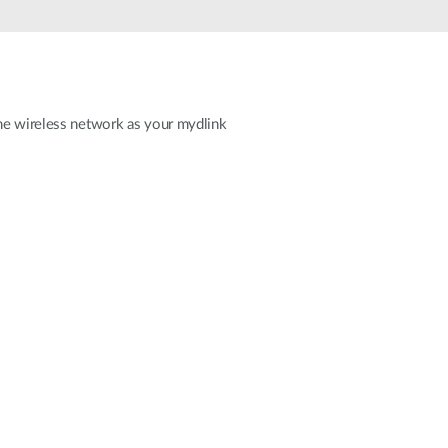
Surveillance
urbaine
Automatisation
des
bâtiments
ame wireless network as your mydlink
Mât
intelligent