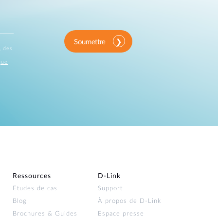
Soumettre
, des
que
Ressources
D‑Link
Etudes de cas
Support
Blog
À propos de D‑Link
Brochures & Guides
Espace presse