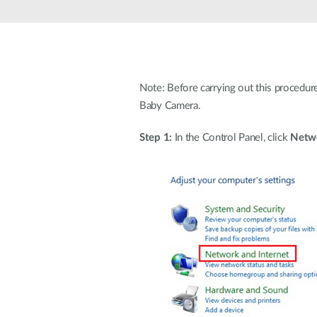
Easy Smart
Switches
non
administrables
Switches
PoE
Note: Before carrying out this procedur
Baby Camera.
Accessories
Management
Où acheter
Step 1:
In the Control Panel, click
Netwo
Gestion
Convertisseurs
Cloud
de média
Nuclias
Unity
Fibres
actives
Contrôleurs
matériel
Câbles
Nuclias
Direct
Connect
Attach
Adaptateurs
PoE