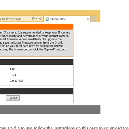
rmware file to use, follow the instructions on this page to download the