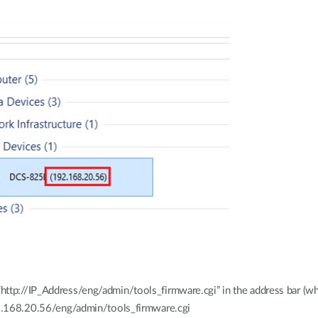
ttp://IP_Address/eng/admin/tools_firmware.cgi” in the address bar (wh
192.168.20.56/eng/admin/tools_firmware.cgi