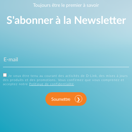
Toujours être le premier à savoir
S'abonner à la Newsletter
Je veux être tenu au courant des activités de D-Link, des mises à jours
des produits et des promotions. Vous confirmez que vous comprenez et
acceptez notre
Politique de confidentialité
.
Soumettre