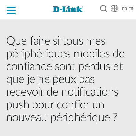
FR|FR
Grand Public
Entreprises
Industrie
Support
Ressources
Partenaires
Que faire si tous mes
périphériques mobiles de
confiance sont perdus et
que je ne peux pas
recevoir de notifications
push pour confier un
nouveau périphérique ?