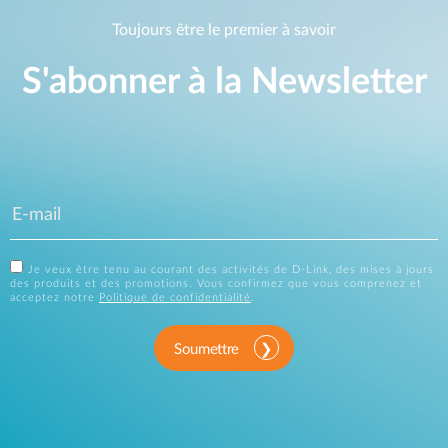
Toujours être le premier à savoir
S'abonner à la Newsletter
Je veux être tenu au courant des activités de D-Link, des mises à jours
des produits et des promotions. Vous confirmez que vous comprenez et
acceptez notre
Politique de confidentialité
.
Soumettre