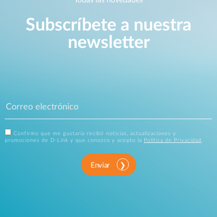
Todas las novedades
Subscríbete a nuestra
newsletter
Confirmo que me gustaría recibir noticias, actualizaciones y
promociones de D-Link y que conozco y acepto la
Política de Privacidad
.
Enviar