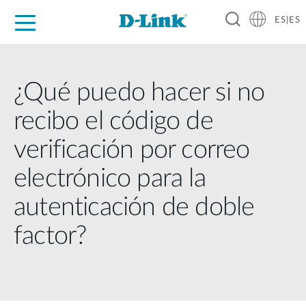
ES|ES
Hogar Digital
Empresas
Industria
Soporte
Resources
Partners
¿Qué puedo hacer si no
recibo el código de
verificación por correo
electrónico para la
autenticación de doble
factor?