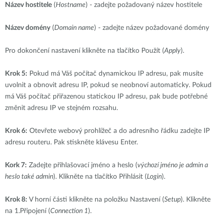
Název hostitele
(
Hostname
) - zadejte požadovaný název hostitele
Název domény
(
Domain name
) - zadejte název požadované domény
Pro dokončení nastavení klikněte na tlačítko Použít (
Apply
).
Krok 5:
Pokud má Váš počítač dynamickou IP adresu, pak musíte
uvolnit a obnovit adresu IP, pokud se neobnoví automaticky. Pokud
má Váš počítač přiřazenou statickou IP adresu, pak bude potřebné
změnit adresu IP ve stejném rozsahu.
Krok 6:
Otevřete webový prohlížeč a do adresního řádku zadejte IP
adresu routeru. Pak stiskněte klávesu Enter.
Kork 7:
Zadejte přihlašovací jméno a heslo (
výchozí jméno je admin a
heslo také admin
). Klikněte na tlačítko Přihlásit (
Login
).
Krok 8:
V horní části klikněte na položku Nastavení (
Setup
). Klikněte
na 1.Připojení (
Connection 1
).