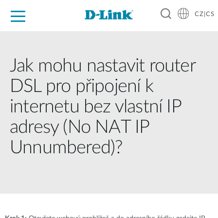
CZ|CS
Pro domácnost
Pro firmu
Pro průmysl
Kde koupit
Podpora
Zdroje
Partneři
Jak mohu nastavit router
DSL pro připojení k
internetu bez vlastní IP
adresy (No NAT IP
Unnumbered)?