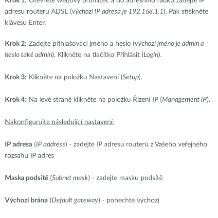
Krok 1:
Otevřete webový prohlížeč a do adresního řádku zadejte IP
adresu routeru ADSL (
výchozí IP adresa je 192.168.1.1
). Pak stiskněte
klávesu Enter.
Krok 2:
Zadejte přihlašovací jméno a heslo (
výchozí jméno je admin a
heslo také admin
). Klikněte na tlačítko Přihlásit (
Login
).
Krok 3:
Klikněte na položku Nastavení (
Setup
).
Krok 4:
Na levé straně klikněte na položku Řízení IP (
Management IP
).
Nakonfigurujte následující nastavení:
IP adresa
(
IP address
) - zadejte IP adresu routeru z Vašeho veřejného
rozsahu IP adres
Maska podsítě
(
Subnet mask
) - zadejte masku podsítě
Výchozí brána
(
Default gateway
) - ponechte výchozí