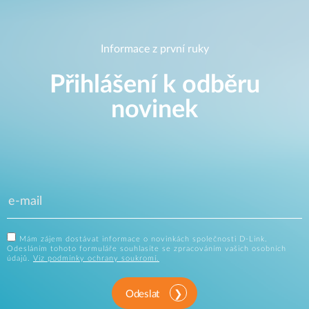
Informace z první ruky
Přihlášení k odběru
novinek
Mám zájem dostávat informace o novinkách společnosti D-Link.
Odesláním tohoto formuláře souhlasíte se zpracováním vašich osobních
údajů.
Viz podmínky ochrany soukromí.
Odeslat