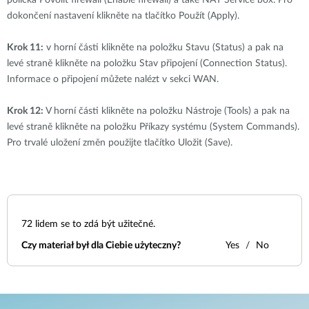
políčka Povolit firewall (Enable firewall) a také NAT Service box. Pro
dokončení nastavení klikněte na tlačítko Použít (Apply).
Krok 11:
v horní části klikněte na položku Stavu (Status) a pak na
levé straně klikněte na položku Stav připojení (Connection Status).
Informace o připojení můžete nalézt v sekci WAN.
Krok 12:
V horní části klikněte na položku Nástroje (Tools) a pak na
levé straně klikněte na položku Příkazy systému (System Commands).
Pro trvalé uložení změn použijte tlačítko Uložit (Save).
72
lidem se to zdá být užitečné.
Czy materiał był dla Ciebie użyteczny?
Yes
No