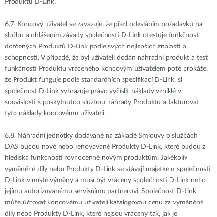
Produktů D-Link.
6.7.
Koncový uživatel se zavazuje, že před odesláním požadavku na
službu a ohlášením závady společnosti D-Link otestuje funkčnost
dotčených Produktů D-Link podle svých nejlepších znalostí a
schopností. V případě, že byl uživateli dodán náhradní produkt a test
funkčnosti Produktu vráceného koncovým uživatelem poté prokáže,
že Produkt funguje podle standardních specifikací D-Link, si
společnost D-Link vyhrazuje právo vyčíslit náklady vzniklé v
souvislosti s poskytnutou službou náhrady Produktu a fakturovat
tyto náklady koncovému uživateli.
6.8.
Náhradní jednotky dodávané na základě Smlouvy o službách
DAS budou nové nebo renovované Produkty D-Link, které budou z
hlediska funkčnosti rovnocenné novým produktům. Jakékoliv
vyměněné díly nebo Produkty D-Link se stávají majetkem společnosti
D-Link v místě výměny a musí být vráceny společnosti D-Link nebo
jejímu autorizovanému servisnímu partnerovi. Společnost D-Link
může účtovat koncovému uživateli katalogovou cenu za vyměněné
díly nebo Produkty D-Link, které nejsou vráceny tak, jak je