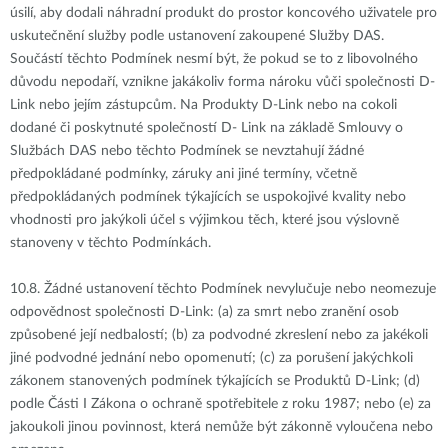
úsilí, aby dodali náhradní produkt do prostor koncového uživatele pro
uskutečnění služby podle ustanovení zakoupené Služby DAS.
Součástí těchto Podmínek nesmí být, že pokud se to z libovolného
důvodu nepodaří, vznikne jakákoliv forma nároku vůči společnosti D-
Link nebo jejím zástupcům. Na Produkty D-Link nebo na cokoli
dodané či poskytnuté společností D- Link na základě Smlouvy o
Službách DAS nebo těchto Podmínek se nevztahují žádné
předpokládané podmínky, záruky ani jiné termíny, včetně
předpokládaných podmínek týkajících se uspokojivé kvality nebo
vhodnosti pro jakýkoli účel s výjimkou těch, které jsou výslovně
stanoveny v těchto Podmínkách.
10.8.
Žádné ustanovení těchto Podmínek nevylučuje nebo neomezuje
odpovědnost společnosti D-Link: (a) za smrt nebo zranění osob
způsobené její nedbalostí; (b) za podvodné zkreslení nebo za jakékoli
jiné podvodné jednání nebo opomenutí; (c) za porušení jakýchkoli
zákonem stanovených podmínek týkajících se Produktů D-Link; (d)
podle Části I Zákona o ochraně spotřebitele z roku 1987; nebo (e) za
jakoukoli jinou povinnost, která nemůže být zákonně vyloučena nebo