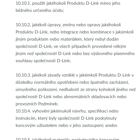
10.10.1.
použití jakéhokoli Produktu D-Link mimo jeho
běžného určeného účelu;
10.10.2.
jakékoli úpravy, změny nebo opravy jakéhokoli
Produktu D-Link, nebo integrace nebo kombinace s jakýmkoli
jiným produktem nebo materiálem, který nebyl dodán
společností D-Link, ve všech případech provedené někým
jiným než společností D-Link nebo bez výslovného písemného
souhlasu společnosti D-Link;
10.10.3.
jakékoli závady vzniklé v jakémkoli Produktu D-Link v
důsledku normálního opotřebení nebo špatného zacházení,
úmyslného poškození, nedbalosti ze strany kohokoli jiného než
společnosti D-Link nebo abnormálních skladovacích nebo
provozních Podmínek;
10.10.4.
vyhovění jakémukoli návrhu, specifikaci nebo
instrukcím, který byly společnosti D-Link poskytnuty
koncovým uživatelem nebo v jeho zastoupení; anebo