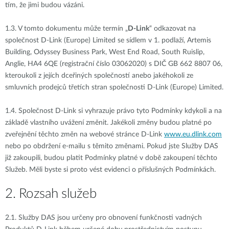
tím, že jimi budou vázáni.
1.3.
V tomto dokumentu může termín „
D-Link
“ odkazovat na
společnost D-Link (Europe) Limited se sídlem v 1. podlaží, Artemis
Building, Odyssey Business Park, West End Road, South Ruislip,
Anglie, HA4 6QE (registrační číslo 03062020) s DIČ GB 662 8807 06,
kteroukoli z jejích dceřiných společností anebo jakéhokoli ze
smluvních prodejců třetích stran společnosti D-Link (Europe) Limited.
1.4.
Společnost D-Link si vyhrazuje právo tyto Podmínky kdykoli a na
základě vlastního uvážení změnit. Jakékoli změny budou platné po
zveřejnění těchto změn na webové stránce D-Link
www.eu.dlink.com
nebo po obdržení e-mailu s těmito změnami. Pokud jste Služby DAS
již zakoupili, budou platit Podmínky platné v době zakoupení těchto
Služeb. Měli byste si proto vést evidenci o příslušných Podmínkách.
2. Rozsah služeb
2.1.
Služby DAS jsou určeny pro obnovení funkčnosti vadných