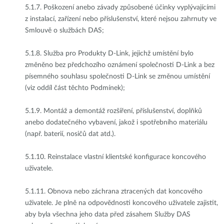
5.1.7.
Poškození anebo závady způsobené účinky vyplývajícími
z instalací, zařízení nebo příslušenství, které nejsou zahrnuty ve
Smlouvě o službách DAS;
5.1.8.
Služba pro Produkty D-Link, jejichž umístění bylo
změněno bez předchozího oznámení společnosti D-Link a bez
písemného souhlasu společnosti D-Link se změnou umístění
(viz oddíl část těchto Podmínek);
5.1.9.
Montáž a demontáž rozšíření, příslušenství, doplňků
anebo dodatečného vybavení, jakož i spotřebního materiálu
(např. baterií, nosičů dat atd.).
5.1.10.
Reinstalace vlastní klientské konfigurace koncového
uživatele.
5.1.11.
Obnova nebo záchrana ztracených dat koncového
uživatele. Je plně na odpovědnosti koncového uživatele zajistit,
aby byla všechna jeho data před zásahem Služby DAS