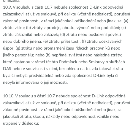
omezena.
10.9.
V souladu s částí 10.7 nebude společnost D-Link odpovědná
zákazníkovi, ať už ve smlouvě, při deliktu (včetně nedbalosti), porušení
zákonné povinnosti, v rámci jakéhokoli odškodnění nebo jinak, za: (a)
ztrátu zisku; (b) ztráty z prodeje, obratu, výnosů nebo podnikání; (c)
ztrátu zákazníků nebo zakázek; (d) ztrátu nebo poškození pověsti
nebo dobrého jména; (e) ztrátu příležitosti; (f) ztrátu očekávaných
úspor; (g) ztrátu nebo promarnění času řídících pracovníků nebo
jiného personálu; nebo (h) nepřímé, zvláštní nebo následné ztráty;
které nastanou v rámci těchto Podmínek nebo Smlouvy o službách
DAS nebo v souvislosti s nimi, bez ohledu na to, zda taková ztráta
byla či nebyla předvídatelná nebo zda společnost D-Link byla či
nebyla informována o její možnosti.
10.10.
V souladu s částí 10.7 nebude společnost D-Link odpovědná
zákazníkovi, ať už ve smlouvě, při deliktu (včetně nedbalosti), porušení
zákonné povinnosti, v rámci jakéhokoli odškodnění nebo jinak, za
jakoukoli ztrátu, škodu, náklady nebo odpovědnost vzniklé nebo
utrpěné v důsledku: