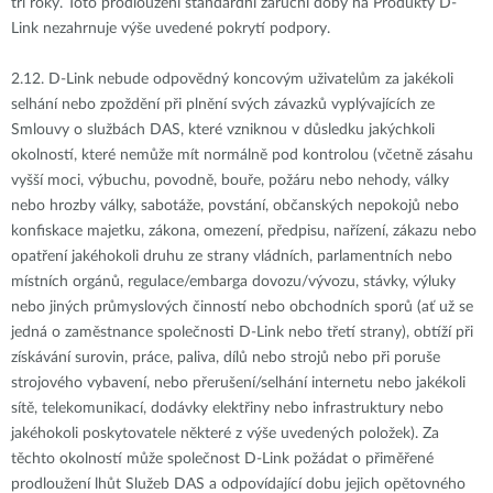
tři roky. Toto prodloužení standardní záruční doby na Produkty D-
Link nezahrnuje výše uvedené pokrytí podpory.
2.12.
D-Link nebude odpovědný koncovým uživatelům za jakékoli
selhání nebo zpoždění při plnění svých závazků vyplývajících ze
Smlouvy o službách DAS, které vzniknou v důsledku jakýchkoli
okolností, které nemůže mít normálně pod kontrolou (včetně zásahu
vyšší moci, výbuchu, povodně, bouře, požáru nebo nehody, války
nebo hrozby války, sabotáže, povstání, občanských nepokojů nebo
konfiskace majetku, zákona, omezení, předpisu, nařízení, zákazu nebo
opatření jakéhokoli druhu ze strany vládních, parlamentních nebo
místních orgánů, regulace/embarga dovozu/vývozu, stávky, výluky
nebo jiných průmyslových činností nebo obchodních sporů (ať už se
jedná o zaměstnance společnosti D-Link nebo třetí strany), obtíží při
získávání surovin, práce, paliva, dílů nebo strojů nebo při poruše
strojového vybavení, nebo přerušení/selhání internetu nebo jakékoli
sítě, telekomunikací, dodávky elektřiny nebo infrastruktury nebo
jakéhokoli poskytovatele některé z výše uvedených položek). Za
těchto okolností může společnost D-Link požádat o přiměřené
prodloužení lhůt Služeb DAS a odpovídající dobu jejich opětovného