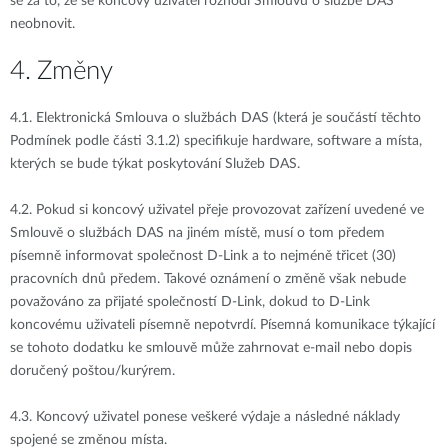
se za to, že se koncový uživatel rozhodl Smlouvu o službě DAS
neobnovit.
4. Změny
4.1.
Elektronická Smlouva o službách DAS (která je součástí těchto
Podmínek podle části 3.1.2) specifikuje hardware, software a místa,
kterých se bude týkat poskytování Služeb DAS.
4.2.
Pokud si koncový uživatel přeje provozovat zařízení uvedené ve
Smlouvě o službách DAS na jiném místě, musí o tom předem
písemně informovat společnost D-Link a to nejméně třicet (30)
pracovních dnů předem. Takové oznámení o změně však nebude
považováno za přijaté společností D-Link, dokud to D-Link
koncovému uživateli písemně nepotvrdí. Písemná komunikace týkající
se tohoto dodatku ke smlouvě může zahrnovat e-mail nebo dopis
doručený poštou/kurýrem.
4.3.
Koncový uživatel ponese veškeré výdaje a následné náklady
spojené se změnou místa.