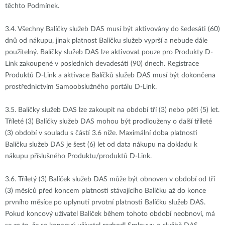
těchto Podmínek.
3.4.
Všechny Balíčky služeb DAS musí být aktivovány do šedesáti (60)
dnů od nákupu, jinak platnost Balíčku služeb vyprší a nebude dále
použitelný. Balíčky služeb DAS lze aktivovat pouze pro Produkty D-
Link zakoupené v posledních devadesáti (90) dnech. Registrace
Produktů D-Link a aktivace Balíčků služeb DAS musí být dokončena
prostřednictvím Samoobslužného portálu D-Link.
3.5.
Balíčky služeb DAS lze zakoupit na období tří (3) nebo pěti (5) let.
Tříleté (3) Balíčky služeb DAS mohou být prodlouženy o další tříleté
(3) období v souladu s částí 3.6 níže. Maximální doba platnosti
Balíčku služeb DAS je šest (6) let od data nákupu na dokladu k
nákupu příslušného Produktu/produktů D-Link.
3.6.
Tříletý (3) Balíček služeb DAS může být obnoven v období od tří
(3) měsíců před koncem platnosti stávajícího Balíčku až do konce
prvního měsíce po uplynutí prvotní platnosti Balíčku služeb DAS.
Pokud koncový uživatel Balíček během tohoto období neobnoví, má