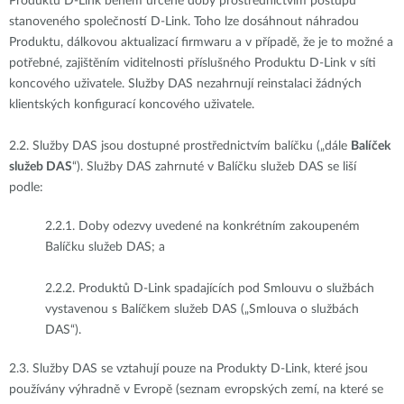
Produktů D-Link během určené doby prostřednictvím postupu
stanoveného společností D-Link. Toho lze dosáhnout náhradou
Produktu, dálkovou aktualizací firmwaru a v případě, že je to možné a
potřebné, zajištěním viditelnosti příslušného Produktu D-Link v síti
koncového uživatele. Služby DAS nezahrnují reinstalaci žádných
klientských konfigurací koncového uživatele.
2.2.
Služby DAS jsou dostupné prostřednictvím balíčku („dále
Balíček
služeb DAS
“). Služby DAS zahrnuté v Balíčku služeb DAS se liší
podle:
2.2.1.
Doby odezvy uvedené na konkrétním zakoupeném
Balíčku služeb DAS; a
2.2.2.
Produktů D-Link spadajících pod Smlouvu o službách
vystavenou s Balíčkem služeb DAS („Smlouva o službách
DAS“).
2.3.
Služby DAS se vztahují pouze na Produkty D-Link, které jsou
používány výhradně v Evropě (seznam evropských zemí, na které se