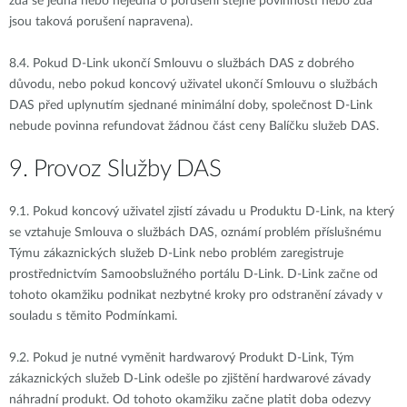
zda se jedná nebo nejedná o porušení stejné povinnosti nebo zda
jsou taková porušení napravena).
8.4.
Pokud D-Link ukončí Smlouvu o službách DAS z dobrého
důvodu, nebo pokud koncový uživatel ukončí Smlouvu o službách
DAS před uplynutím sjednané minimální doby, společnost D-Link
nebude povinna refundovat žádnou část ceny Balíčku služeb DAS.
9. Provoz Služby DAS
9.1.
Pokud koncový uživatel zjistí závadu u Produktu D-Link, na který
se vztahuje Smlouva o službách DAS, oznámí problém příslušnému
Týmu zákaznických služeb D-Link nebo problém zaregistruje
prostřednictvím Samoobslužného portálu D-Link. D-Link začne od
tohoto okamžiku podnikat nezbytné kroky pro odstranění závady v
souladu s těmito Podmínkami.
9.2.
Pokud je nutné vyměnit hardwarový Produkt D-Link, Tým
zákaznických služeb D-Link odešle po zjištění hardwarové závady
náhradní produkt. Od tohoto okamžiku začne platit doba odezvy