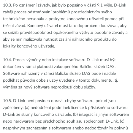
10.3.
Po oznámení závady, jak bylo popsáno v části 9.1 výše, D-Link
zahájí proces odstraňování problémů prostřednictvím svého
technického personálu a poskytne koncovému uživateli pomoc při
řešení závad. Koncový uživatel musí tato doporučení dodržovat, aby
se snížila pravděpodobnost opakovaného výskytu podobné závady a
aby se minimalizovala nutnost zaslání náhradního produktu do
lokality koncového uživatele.
10.4.
Proces výměny nebo instalace softwaru D-Link musí být
dokončen v rámci platnosti zakoupeného Balíčku služeb DAS.
Software nahrazený v rámci Balíčku služeb DAS bude i nadále
podléhat původní době služby uvedené v tomto dokumentu, tj.
výměna za nový software neprodlouží dobu služby.
10.5.
D-Link není povinen opravit chyby softwaru, pokud jsou
způsobeny: (a) nedodržení podmínek licence k příslušnému softwaru
D-Link ze strany koncového uživatele, (b) integrací s jiným softwarem
nebo hardwarem bez předchozího souhlasu společnosti D-Link, (c)
nesprávným zacházením s softwarem anebo nedodržováním pokynů