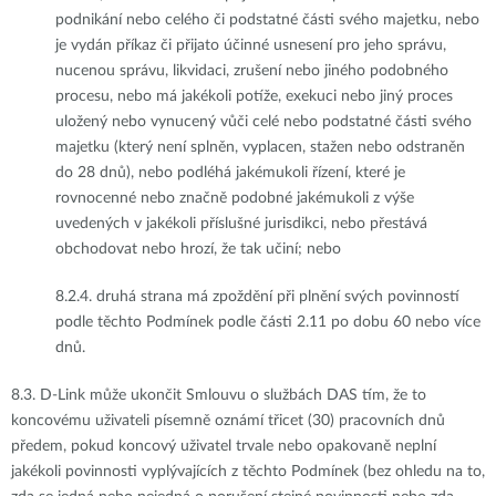
podnikání nebo celého či podstatné části svého majetku, nebo
je vydán příkaz či přijato účinné usnesení pro jeho správu,
nucenou správu, likvidaci, zrušení nebo jiného podobného
procesu, nebo má jakékoli potíže, exekuci nebo jiný proces
uložený nebo vynucený vůči celé nebo podstatné části svého
majetku (který není splněn, vyplacen, stažen nebo odstraněn
do 28 dnů), nebo podléhá jakémukoli řízení, které je
rovnocenné nebo značně podobné jakémukoli z výše
uvedených v jakékoli příslušné jurisdikci, nebo přestává
obchodovat nebo hrozí, že tak učiní; nebo
8.2.4.
druhá strana má zpoždění při plnění svých povinností
podle těchto Podmínek podle části 2.11 po dobu 60 nebo více
dnů.
8.3.
D-Link může ukončit Smlouvu o službách DAS tím, že to
koncovému uživateli písemně oznámí třicet (30) pracovních dnů
předem, pokud koncový uživatel trvale nebo opakovaně neplní
jakékoli povinnosti vyplývajících z těchto Podmínek (bez ohledu na to,