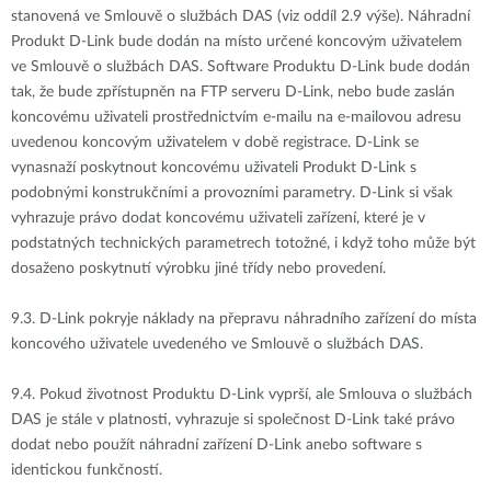
stanovená ve Smlouvě o službách DAS (viz oddíl 2.9 výše). Náhradní
Produkt D-Link bude dodán na místo určené koncovým uživatelem
ve Smlouvě o službách DAS. Software Produktu D-Link bude dodán
tak, že bude zpřístupněn na FTP serveru D-Link, nebo bude zaslán
koncovému uživateli prostřednictvím e-mailu na e-mailovou adresu
uvedenou koncovým uživatelem v době registrace. D-Link se
vynasnaží poskytnout koncovému uživateli Produkt D-Link s
podobnými konstrukčními a provozními parametry. D-Link si však
vyhrazuje právo dodat koncovému uživateli zařízení, které je v
podstatných technických parametrech totožné, i když toho může být
dosaženo poskytnutí výrobku jiné třídy nebo provedení.
9.3.
D-Link pokryje náklady na přepravu náhradního zařízení do místa
koncového uživatele uvedeného ve Smlouvě o službách DAS.
9.4.
Pokud životnost Produktu D-Link vyprší, ale Smlouva o službách
DAS je stále v platnosti, vyhrazuje si společnost D-Link také právo
dodat nebo použít náhradní zařízení D-Link anebo software s
identickou funkčností.