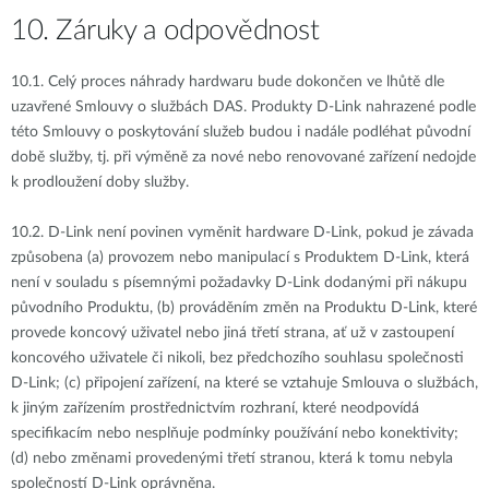
10. Záruky a odpovědnost
10.1.
Celý proces náhrady hardwaru bude dokončen ve lhůtě dle
uzavřené Smlouvy o službách DAS. Produkty D-Link nahrazené podle
této Smlouvy o poskytování služeb budou i nadále podléhat původní
době služby, tj. při výměně za nové nebo renovované zařízení nedojde
k prodloužení doby služby.
10.2.
D-Link není povinen vyměnit hardware D-Link, pokud je závada
způsobena (a) provozem nebo manipulací s Produktem D-Link, která
není v souladu s písemnými požadavky D-Link dodanými při nákupu
původního Produktu, (b) prováděním změn na Produktu D-Link, které
provede koncový uživatel nebo jiná třetí strana, ať už v zastoupení
koncového uživatele či nikoli, bez předchozího souhlasu společnosti
D-Link; (c) připojení zařízení, na které se vztahuje Smlouva o službách,
k jiným zařízením prostřednictvím rozhraní, které neodpovídá
specifikacím nebo nesplňuje podmínky používání nebo konektivity;
(d) nebo změnami provedenými třetí stranou, která k tomu nebyla
společností D-Link oprávněna.