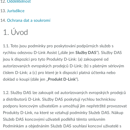
Oddělitelnost
Jurisdikce
Ochrana dat a soukromí
1. Úvod
1.1.
Toto jsou podmínky pro poskytování podpůrných služeb s
rychlou odezvou D-Link Assist („dále jen
Služby DAS
“). Služby DAS
jsou k dispozici pro tyto Produkty D-Link: (a) zakoupené od
autorizovaných evropských prodejců D-Link; (b) s platným sériovým
číslem D-Link; a (c) pro které je k dispozici platná účtenka nebo
doklad o koupi (dále jen „
Produkt D-Link
“).
1.2.
Služby DAS lze zakoupit od autorizovaných evropských prodejců
a distributorů D-Link. Služby DAS poskytují rychlou technickou
podporu koncovým uživatelům a umožňují jim nepřetržitě provozovat
Produkty D-Link, na které se vztahují podmínky Služeb DAS. Nákup
Služeb DAS koncovými uživateli podléhá těmto smluvním
Podmínkám a objednáním Služeb DAS souhlasí koncoví uživatelé s