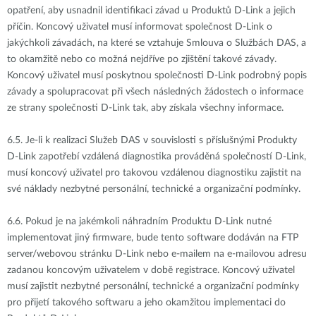
opatření, aby usnadnil identifikaci závad u Produktů D-Link a jejich
příčin. Koncový uživatel musí informovat společnost D-Link o
jakýchkoli závadách, na které se vztahuje Smlouva o Službách DAS, a
to okamžitě nebo co možná nejdříve po zjištění takové závady.
Koncový uživatel musí poskytnou společnosti D-Link podrobný popis
závady a spolupracovat při všech následných žádostech o informace
ze strany společnosti D-Link tak, aby získala všechny informace.
6.5.
Je-li k realizaci Služeb DAS v souvislosti s příslušnými Produkty
D-Link zapotřebí vzdálená diagnostika prováděná společností D-Link,
musí koncový uživatel pro takovou vzdálenou diagnostiku zajistit na
své náklady nezbytné personální, technické a organizační podmínky.
6.6.
Pokud je na jakémkoli náhradním Produktu D-Link nutné
implementovat jiný firmware, bude tento software dodáván na FTP
server/webovou stránku D-Link nebo e-mailem na e-mailovou adresu
zadanou koncovým uživatelem v době registrace. Koncový uživatel
musí zajistit nezbytné personální, technické a organizační podmínky
pro přijetí takového softwaru a jeho okamžitou implementaci do