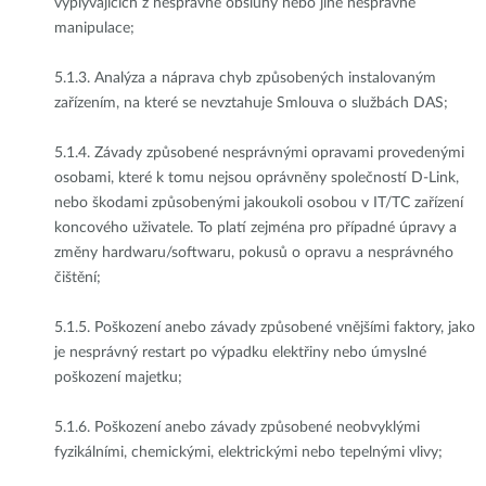
vyplývajících z nesprávné obsluhy nebo jiné nesprávné
manipulace;
5.1.3.
Analýza a náprava chyb způsobených instalovaným
zařízením, na které se nevztahuje Smlouva o službách DAS;
5.1.4.
Závady způsobené nesprávnými opravami provedenými
osobami, které k tomu nejsou oprávněny společností D-Link,
nebo škodami způsobenými jakoukoli osobou v IT/TC zařízení
koncového uživatele. To platí zejména pro případné úpravy a
změny hardwaru/softwaru, pokusů o opravu a nesprávného
čištění;
5.1.5.
Poškození anebo závady způsobené vnějšími faktory, jako
je nesprávný restart po výpadku elektřiny nebo úmyslné
poškození majetku;
5.1.6.
Poškození anebo závady způsobené neobvyklými
fyzikálními, chemickými, elektrickými nebo tepelnými vlivy;