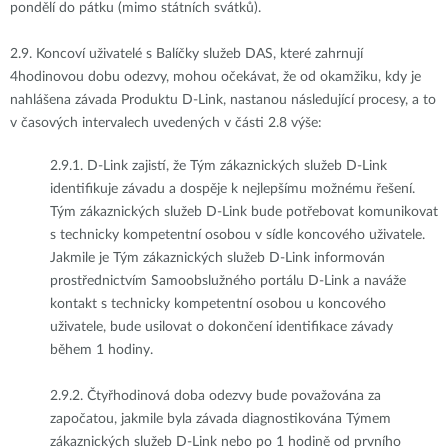
pondělí do pátku (mimo státních svátků).
2.9.
Koncoví uživatelé s Balíčky služeb DAS, které zahrnují
4hodinovou dobu odezvy, mohou očekávat, že od okamžiku, kdy je
nahlášena závada Produktu D-Link, nastanou následující procesy, a to
v časových intervalech uvedených v části 2.8 výše:
2.9.1.
D-Link zajistí, že Tým zákaznických služeb D-Link
identifikuje závadu a dospěje k nejlepšímu možnému řešení.
Tým zákaznických služeb D-Link bude potřebovat komunikovat
s technicky kompetentní osobou v sídle koncového uživatele.
Jakmile je Tým zákaznických služeb D-Link informován
prostřednictvím Samoobslužného portálu D-Link a naváže
kontakt s technicky kompetentní osobou u koncového
uživatele, bude usilovat o dokončení identifikace závady
během 1 hodiny.
2.9.2.
Čtyřhodinová doba odezvy bude považována za
započatou, jakmile byla závada diagnostikována Týmem
zákaznických služeb D-Link nebo po 1 hodině od prvního