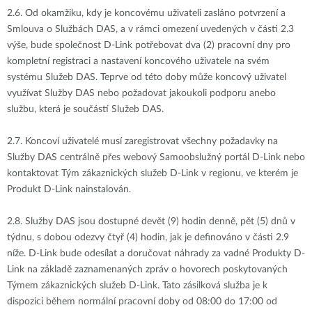
2.6.
Od okamžiku, kdy je koncovému uživateli zasláno potvrzení a
Smlouva o Službách DAS, a v rámci omezení uvedených v části 2.3
výše, bude společnost D-Link potřebovat dva (2) pracovní dny pro
kompletní registraci a nastavení koncového uživatele na svém
systému Služeb DAS. Teprve od této doby může koncový uživatel
využívat Služby DAS nebo požadovat jakoukoli podporu anebo
službu, která je součástí Služeb DAS.
2.7.
Koncoví uživatelé musí zaregistrovat všechny požadavky na
Služby DAS centrálně přes webový Samoobslužný portál D-Link nebo
kontaktovat Tým zákaznických služeb D-Link v regionu, ve kterém je
Produkt D-Link nainstalován.
2.8.
Služby DAS jsou dostupné devět (9) hodin denně, pět (5) dnů v
týdnu, s dobou odezvy čtyř (4) hodin, jak je definováno v části 2.9
níže. D-Link bude odesílat a doručovat náhrady za vadné Produkty D-
Link na základě zaznamenaných zpráv o hovorech poskytovaných
Týmem zákaznických služeb D-Link. Tato zásilková služba je k
dispozici během normální pracovní doby od 08:00 do 17:00 od