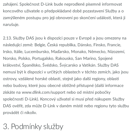
zahájení. Společnost D-Link bude neprodleně písemně informovat
koncového uživatele o předpokládané době pozastavení Služby a o
zamýšleném postupu pro její obnovení po skončení události, která ji
narušuje.
2.13.
Služby DAS jsou k dispozici pouze v Evropě a jsou omezeny na
následující země: Belgie, Česká republika, Dánsko, Finsko, Francie,
Irsko, Itálie, Lucembursko, Maďarsko, Monako, Německo, Nizozemí,
Norsko, Polsko, Portugalsko, Rakousko, San Marino, Spojené
království, Španělsko, Švédsko, Švýcarsko a Vatikán. Služby DAS
nemusí být k dispozici v určitých oblastech v těchto zemích, jako jsou
ostrovy, vzdálené horské oblasti, stejně jako další regiony, oblasti
nebo budovy, které jsou obecně obtížně přístupné (další informace
získáte na www.dlink.com/support nebo od místní pobočky
společnosti D-Link). Koncový uživatel si musí před nákupem Služby
DAS ověřit, zda může D-Link v daném místě nebo regionu tyto službu
provádět či nikoliv.
3. Podmínky služby