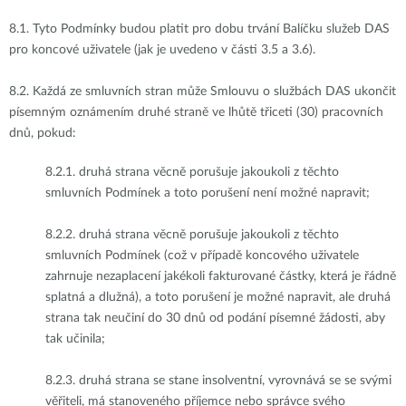
8.1.
Tyto Podmínky budou platit pro dobu trvání Balíčku služeb DAS
pro koncové uživatele (jak je uvedeno v části 3.5 a 3.6).
8.2.
Každá ze smluvních stran může Smlouvu o službách DAS ukončit
písemným oznámením druhé straně ve lhůtě třiceti (30) pracovních
dnů, pokud:
8.2.1.
druhá strana věcně porušuje jakoukoli z těchto
smluvních Podmínek a toto porušení není možné napravit;
8.2.2.
druhá strana věcně porušuje jakoukoli z těchto
smluvních Podmínek (což v případě koncového uživatele
zahrnuje nezaplacení jakékoli fakturované částky, která je řádně
splatná a dlužná), a toto porušení je možné napravit, ale druhá
strana tak neučiní do 30 dnů od podání písemné žádosti, aby
tak učinila;
8.2.3.
druhá strana se stane insolventní, vyrovnává se se svými
věřiteli, má stanoveného příjemce nebo správce svého