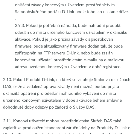
ohlášení závady koncovým uživatelem prostřednictvím
Samoobslužného portálu D-Link podle toho, co nastane dříve.
.
2.9.3.
Pokud je potřebná náhrada, bude náhradní produkt
odeslán do místa určeného koncovým uživatelem v okamžiku
aktivace. Pokud je jako příčina závady diagnostikován
firmware, bude aktualizovaný firmware dodán tak, že bude
zpřístupněn na FTP serveru D-Link, nebo bude zaslán
koncovému uživateli prostřednictvím e-mailu na e-mailovou
adresu uvedenou koncovým uživatelem v době registrace.
2.10.
Pokud Produkt D-Link, na který se vztahuje Smlouva o službách
DAS, selže a vzdálená oprava závady není možná, budou přijata
okamžitá opatření pro odeslání náhradního vybavení do místa
určeného koncovým uživatelem v době aktivace během smluvně
dohodnuté doby odezvy po žádosti o Služby DAS.
2.11.
Koncoví uživatelé mohou prostřednictvím Služeb DAS také
zaplatit za prodloužení standardní záruční doby na Produkty D-Link o