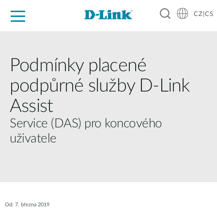
CZ|CS
Pro domácnost
Pro firmu
Pro průmysl
Kde koupit
Podpora
Zdroje
Partneři
Podmínky placené
podpůrné služby D-Link
Assist
Service (DAS) pro koncového
uživatele
Od: 7. března 2019