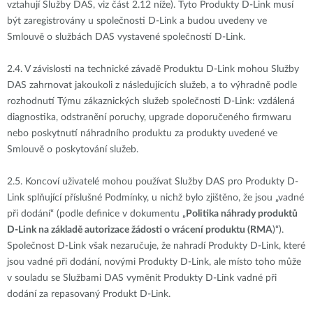
vztahují Služby DAS, viz část 2.12 níže). Tyto Produkty D-Link musí
být zaregistrovány u společnosti D-Link a budou uvedeny ve
Smlouvě o službách DAS vystavené společností D-Link.
2.4.
V závislosti na technické závadě Produktu D-Link mohou Služby
DAS zahrnovat jakoukoli z následujících služeb, a to výhradně podle
rozhodnutí Týmu zákaznických služeb společnosti D-Link: vzdálená
diagnostika, odstranění poruchy, upgrade doporučeného firmwaru
nebo poskytnutí náhradního produktu za produkty uvedené ve
Smlouvě o poskytování služeb.
2.5.
Koncoví uživatelé mohou používat Služby DAS pro Produkty D-
Link splňující příslušné Podmínky, u nichž bylo zjištěno, že jsou „vadné
při dodání“ (podle definice v dokumentu „
Politika náhrady produktů
D-Link na základě autorizace žádosti o vrácení produktu (RMA
)“).
Společnost D-Link však nezaručuje, že nahradí Produkty D-Link, které
jsou vadné při dodání, novými Produkty D-Link, ale místo toho může
v souladu se Službami DAS vyměnit Produkty D-Link vadné při
dodání za repasovaný Produkt D-Link.