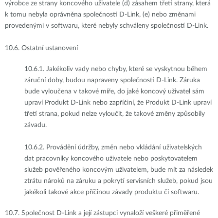
výrobce ze strany koncového uživatele (d) zásahem třetí strany, která
k tomu nebyla oprávněna společností D-Link, (e) nebo změnami
provedenými v softwaru, které nebyly schváleny společností D-Link.
10.6.
Ostatní ustanovení
10.6.1.
Jakékoliv vady nebo chyby, které se vyskytnou během
záruční doby, budou napraveny společností D-Link. Záruka
bude vyloučena v takové míře, do jaké koncový uživatel sám
upraví Produkt D-Link nebo zapříčiní, že Produkt D-Link upraví
třetí strana, pokud nelze vyloučit, že takové změny způsobily
závadu.
10.6.2.
Provádění údržby, změn nebo vkládání uživatelských
dat pracovníky koncového uživatele nebo poskytovatelem
služeb pověřeného koncovým uživatelem, bude mít za následek
ztrátu nároků na záruku a pokrytí servisních služeb, pokud jsou
jakékoli takové akce příčinou závady produktu či softwaru.
10.7.
Společnost D-Link a její zástupci vynaloží veškeré přiměřené