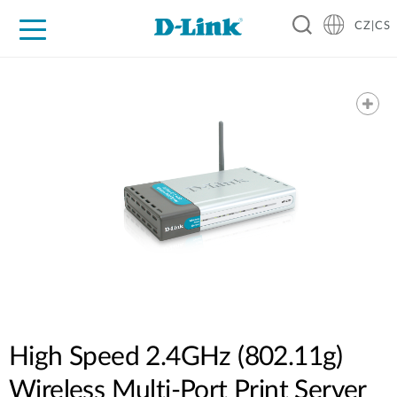
CZ|CS
Pro domácnost
Pro firmu
Pro průmysl
Kde koupit
Podpora
Zdroje
Partneři
High Speed 2.4GHz (802.11g)
Wireless Multi-Port Print Server