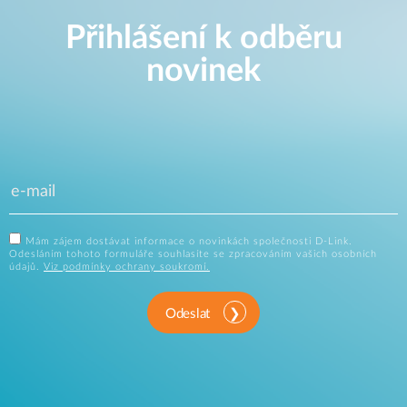
Přihlášení k odběru
novinek
Mám zájem dostávat informace o novinkách společnosti D-Link.
Odesláním tohoto formuláře souhlasíte se zpracováním vašich osobních
údajů.
Viz podmínky ochrany soukromí.
Odeslat