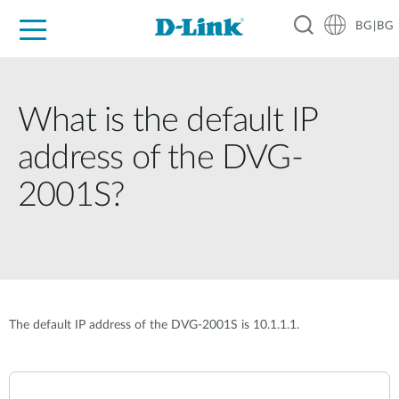
BG|BG
For Home
For Business
For Industry
Where to Buy
Support
Resources
Partners
What is the default IP
address of the DVG-
2001S?
The default IP address of the DVG-2001S is 10.1.1.1.