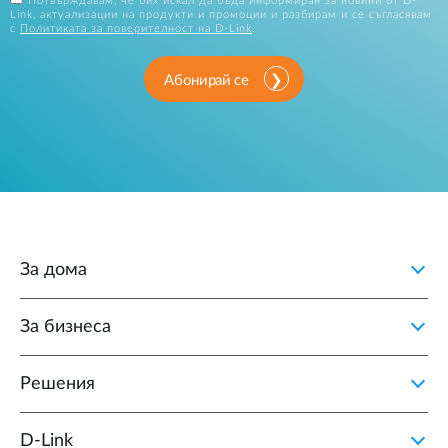
Потвърждавам, че бих искал да бъда информиран за новини от D-
Link, актуализации на продукти и промоции и разбирам и се съгласявам
с
Политиката за поверителност на D-Link
.
Абонирай се
За дома
За бизнеса
Решения
D‑Link