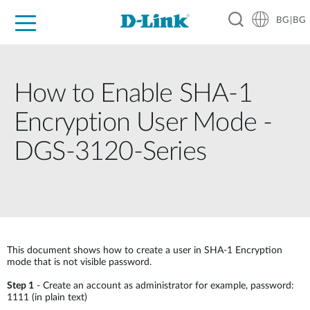
BG|BG
For Home
For Business
For Industry
Where to Buy
Support
Resources
Partners
How to Enable SHA-1
Encryption User Mode -
DGS-3120-Series
This document shows how to create a user in SHA-1 Encryption
mode that is not visible password.
Step 1
- Create an account as administrator for example, password:
1111 (in plain text)