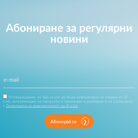
Абониране за регулярни
новини
Потвърждавам, че бих искал да бъда информиран за новини от D-
Link, актуализации на продукти и промоции и разбирам и се съгласявам
с
Политиката за поверителност на D-Link
.
Абонирай се