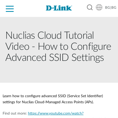
BG|BG
For Home
For Business
For Industry
Where to Buy
Support
Resources
Partners
Nuclias Cloud Tutorial
Video - How to Configure
Advanced SSID Settings
Learn how to configure advanced SSID (Service Set Identifier)
settings for Nuclias Cloud-Managed Access Points (APs).
Find out more:
https://www.youtube.com/watch?