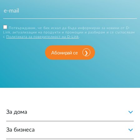
Потвърждавам, че бих искал да бъда информиран за новини от D-
Link, актуализации на продукти и промоции и разбирам и се съгласявам
с
Политиката за поверителност на D-Link
.
Абонирай се
За дома
За бизнеса