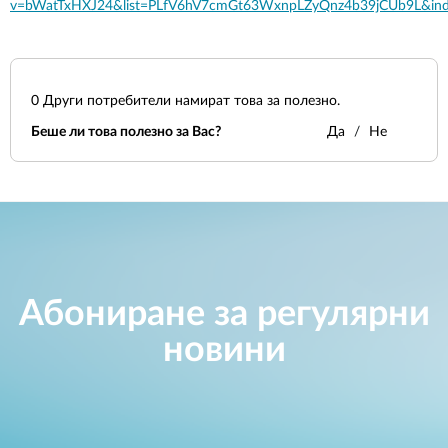
v=bWatTxHXJ24&list=PLfV6hV7cmGt63WxnpLZyQnz4b39jCUb9L&in
0
Други потребители намират това за полезно.
Беше ли това полезно за Вас?
Да
Не
Абониране за регулярни
новини