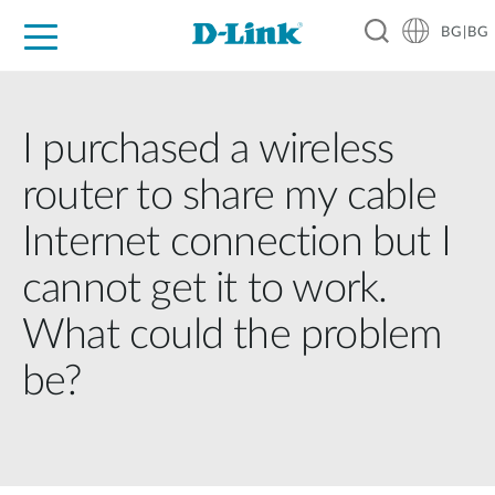
BG|BG
For Home
For Business
For Industry
Where to Buy
Support
Resources
Partners
I purchased a wireless
router to share my cable
Internet connection but I
cannot get it to work.
What could the problem
be?