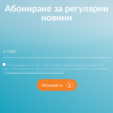
Абониране за регулярни
новини
Потвърждавам, че бих искал да бъда информиран за новини от D-
Link, актуализации на продукти и промоции и разбирам и се съгласявам
с
Политиката за поверителност на D-Link
.
Абонирай се