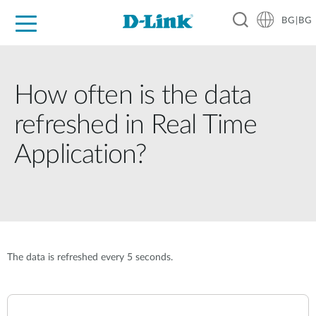
BG|BG
For Home
For Business
For Industry
Where to Buy
Support
Resources
Partners
How often is the data
refreshed in Real Time
Application?
The data is refreshed every 5 seconds.