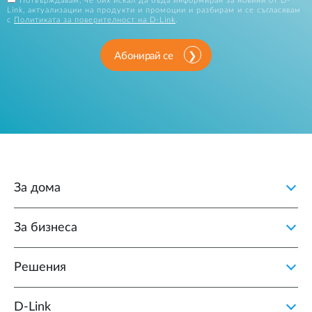
Потвърждавам, че бих искал да бъда информиран за новини от D-
Link, актуализации на продукти и промоции и разбирам и се съгласявам
с
Политиката за поверителност на D-Link
.
Абонирай се
За дома
За бизнеса
Решения
D‑Link