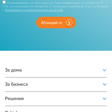
Потвърждавам, че бих искал да бъда информиран за новини от D-
Link, актуализации на продукти и промоции и разбирам и се съгласявам
с
Политиката за поверителност на D-Link
.
Абонирай се
За дома
За бизнеса
Решения