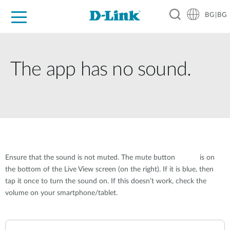
BG|BG
For Home
For Business
For Industry
Where to Buy
Support
Resources
Partners
The app has no sound.
Ensure that the sound is not muted. The mute button
is on
the bottom of the Live View screen (on the right). If it is blue, then
tap it once to turn the sound on. If this doesn’t work, check the
volume on your smartphone/tablet.