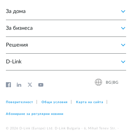
За дома
За бизнеса
Решения
D‑Link
BG|BG
Поверителност
Общи условия
Карта на сайта
Абониране за регулярни новини
© 2026 D‑Link (Europe) Ltd. D-Link Bulgaria - 6, Mihail Tenev Str. -