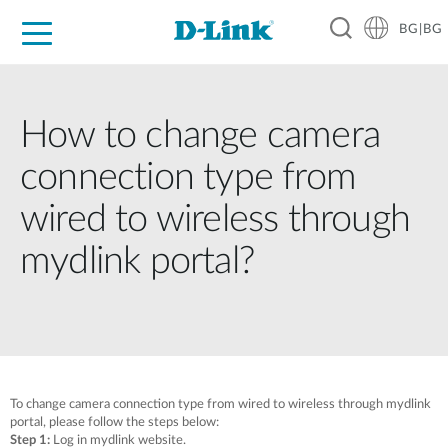
BG|BG
For Home
For Business
For Industry
Where to Buy
Support
Resources
Partners
How to change camera
connection type from
wired to wireless through
mydlink portal?
To change camera connection type from wired to wireless through mydlink
portal, please follow the steps below:
Step 1:
Log in mydlink website.