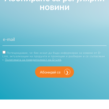
новини
Потвърждавам, че бих искал да бъда информиран за новини от D-
Link, актуализации на продукти и промоции и разбирам и се съгласявам
с
Политиката за поверителност на D-Link
.
Абонирай се