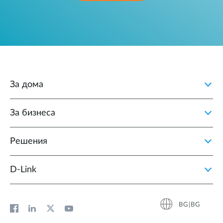
За дома
За бизнеса
Решения
D‑Link
BG|BG