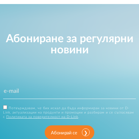
Абониране за регулярни
новини
Потвърждавам, че бих искал да бъда информиран за новини от D-
Link, актуализации на продукти и промоции и разбирам и се съгласявам
с
Политиката за поверителност на D-Link
.
Абонирай се