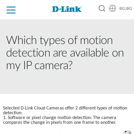
BG|BG
For Home
For Business
For Industry
Where to Buy
Support
Resources
Partners
Which types of motion
detection are available on
my IP camera?
Selected D-Link Cloud Cameras offer 2 different types of motion 
detection:
1. Software or pixel change motion detection: The camera 
compares the change in pixels from one frame to another. 