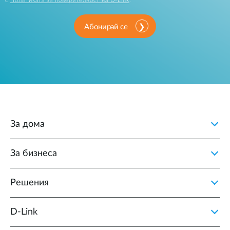
с
Политиката за поверителност на D-Link
.
Абонирай се
За дома
За бизнеса
Решения
D‑Link