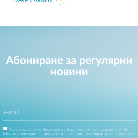
Прочети отговорите
Абониране за регулярни
новини
Потвърждавам, че бих искал да бъда информиран за новини от D-
Link, актуализации на продукти и промоции и разбирам и се съгласявам