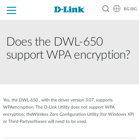
BG|BG
For Home
For Business
For Industry
Where to Buy
Support
Resources
Partners
Does the DWL-650
support WPA encryption?
Yes, the DWL-650 , with the driver version 3.07, supports
WPAencryption. The D-Link Utility does not support WPA
encryption; theWireless Zero Configuration Utility (for Windows XP)
or Third-Partysoftware will need to be used.