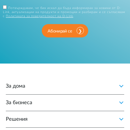
Потвърждавам, че бих искал да бъда информиран за новини от D-
Link, актуализации на продукти и промоции и разбирам и се съгласявам
с
Политиката за поверителност на D-Link
.
Абонирай се
За дома
За бизнеса
Решения