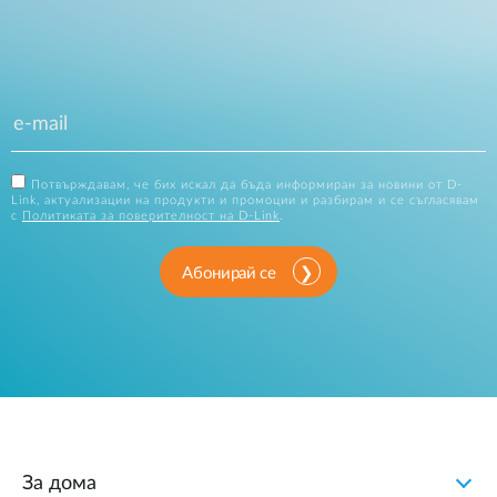
Потвърждавам, че бих искал да бъда информиран за новини от D-
Link, актуализации на продукти и промоции и разбирам и се съгласявам
с
Политиката за поверителност на D-Link
.
Абонирай се
За дома