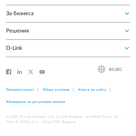
За бизнеса
Решения
D‑Link
BG|BG
Поверителност
Общи условия
Карта на сайта
Абониране за регулярни новини
© 2026 D‑Link (Europe) Ltd. D-Link Bulgaria - 6, Mihail Tenev Str. -
Floor 5, Office 5.3 - Sofia 1784, Bulgaria