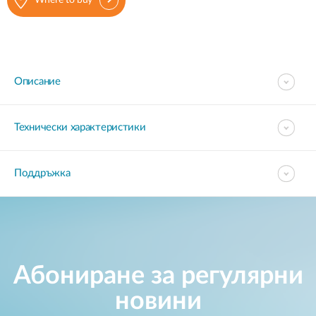
Where to buy
Описание
Технически характеристики
Поддръжка
Абониране за регулярни
новини