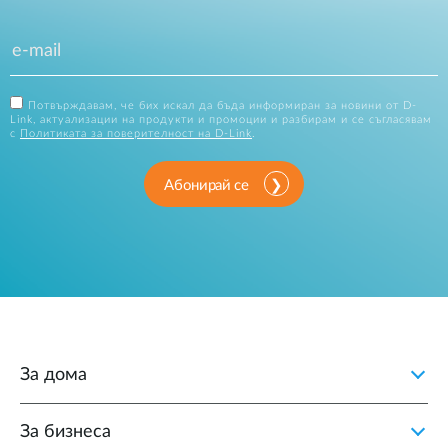
Потвърждавам, че бих искал да бъда информиран за новини от D-
Link, актуализации на продукти и промоции и разбирам и се съгласявам
с
Политиката за поверителност на D-Link
.
Абонирай се
За дома
За бизнеса