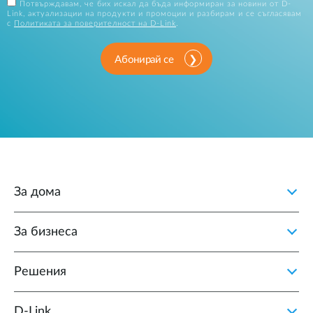
Потвърждавам, че бих искал да бъда информиран за новини от D-
Link, актуализации на продукти и промоции и разбирам и се съгласявам
с
Политиката за поверителност на D-Link
.
Абонирай се
За дома
За бизнеса
Решения
D‑Link