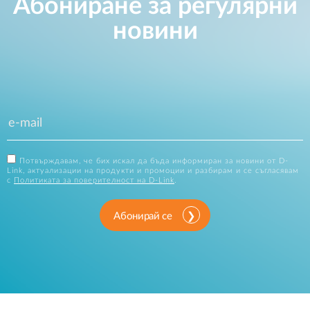
Абониране за регулярни
новини
Потвърждавам, че бих искал да бъда информиран за новини от D-
Link, актуализации на продукти и промоции и разбирам и се съгласявам
с
Политиката за поверителност на D-Link
.
Абонирай се