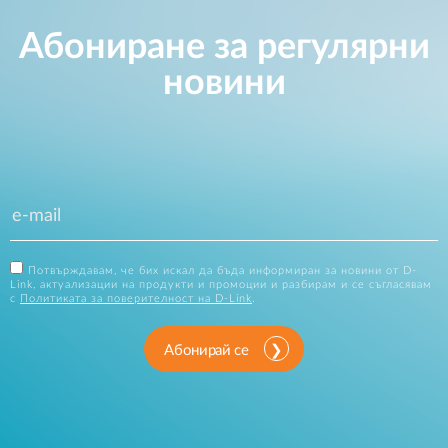
Абониране за регулярни
новини
Потвърждавам, че бих искал да бъда информиран за новини от D-
Link, актуализации на продукти и промоции и разбирам и се съгласявам
с
Политиката за поверителност на D-Link
.
Абонирай се