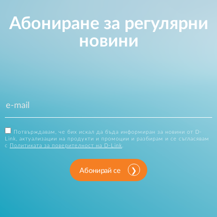
Абониране за регулярни
новини
Потвърждавам, че бих искал да бъда информиран за новини от D-
Link, актуализации на продукти и промоции и разбирам и се съгласявам
с
Политиката за поверителност на D-Link
.
Абонирай се