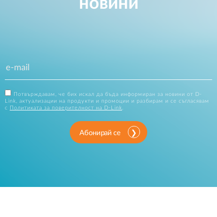
новини
Потвърждавам, че бих искал да бъда информиран за новини от D-
Link, актуализации на продукти и промоции и разбирам и се съгласявам
с
Политиката за поверителност на D-Link
.
Абонирай се