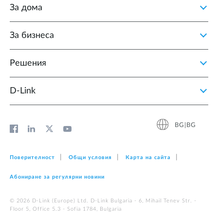
За дома
За бизнеса
Решения
D‑Link
BG|BG
Поверителност
Общи условия
Карта на сайта
Абониране за регулярни новини
© 2026 D‑Link (Europe) Ltd. D-Link Bulgaria - 6, Mihail Tenev Str. -
Floor 5, Office 5.3 - Sofia 1784, Bulgaria