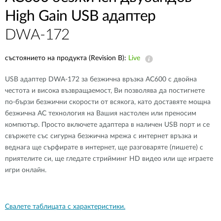
High Gain USB адаптер
DWA-172
състоянието на продукта (Revision B):
Live
USB адаптер DWA-172 за безжична връзка AC600 с двойна
честота и висока възвращаемост, Ви позволява да постигнете
по-бързи безжични скорости от всякога, като доставяте мощна
безжична AC технология на Вашия настолен или преносим
компютър. Просто включете адаптера в наличен USB порт и се
свържете със сигурна безжична мрежа с интернет връзка и
веднага ще сърфирате в интернет, ще разговаряте (пишете) с
приятелите си, ще гледате стрийминг HD видео или ще играете
игри онлайн.
Свалете таблицата с характеристики.