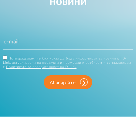
новини
Потвърждавам, че бих искал да бъда информиран за новини от D-
Link, актуализации на продукти и промоции и разбирам и се съгласявам
с
Политиката за поверителност на D-Link
.
Абонирай се