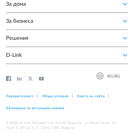
За дома
За бизнеса
Решения
D‑Link
BG|BG
Поверителност
Общи условия
Карта на сайта
Абониране за регулярни новини
© 2026 D‑Link (Europe) Ltd. D-Link Bulgaria - 6, Mihail Tenev Str. -
Floor 5, Office 5.3 - Sofia 1784, Bulgaria