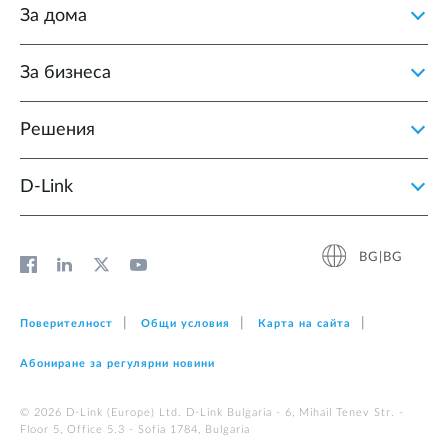
За дома
За бизнеса
Решения
D‑Link
BG|BG
Поверителност
Общи условия
Карта на сайта
Абониране за регулярни новини
© 2026 D‑Link (Europe) Ltd. D-Link Bulgaria - 6, Mihail Tenev Str. -
Floor 5, Office 5.3 - Sofia 1784, Bulgaria