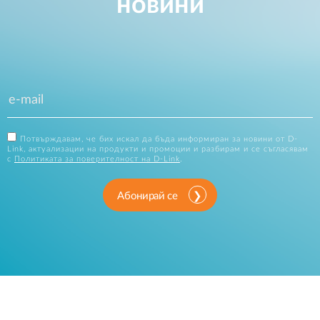
новини
Потвърждавам, че бих искал да бъда информиран за новини от D-
Link, актуализации на продукти и промоции и разбирам и се съгласявам
с
Политиката за поверителност на D-Link
.
Абонирай се