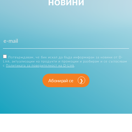
новини
Потвърждавам, че бих искал да бъда информиран за новини от D-
Link, актуализации на продукти и промоции и разбирам и се съгласявам
с
Политиката за поверителност на D-Link
.
Абонирай се