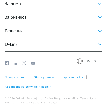
За дома
За бизнеса
Решения
D‑Link
BG|BG
Поверителност
Общи условия
Карта на сайта
Абониране за регулярни новини
© 2026 D‑Link (Europe) Ltd. D-Link Bulgaria - 6, Mihail Tenev Str. -
Floor 5, Office 5.3 - Sofia 1784, Bulgaria