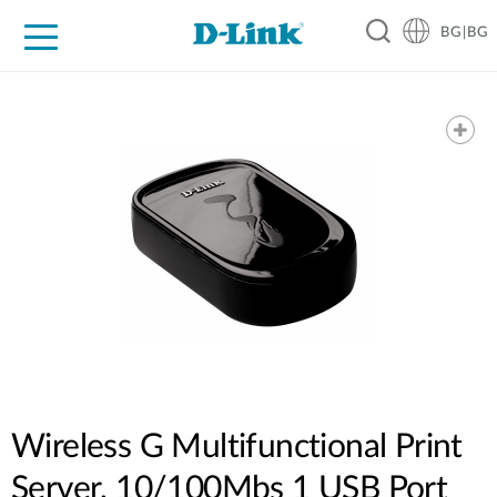
BG|BG
For Home
For Business
For Industry
Where to Buy
Support
Resources
Partners
Wireless G Multifunctional Print
Server, 10/100Mbs 1 USB Port