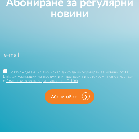
Абониране за регулярни
новини
Потвърждавам, че бих искал да бъда информиран за новини от D-
Link, актуализации на продукти и промоции и разбирам и се съгласявам
с
Политиката за поверителност на D-Link
.
Абонирай се