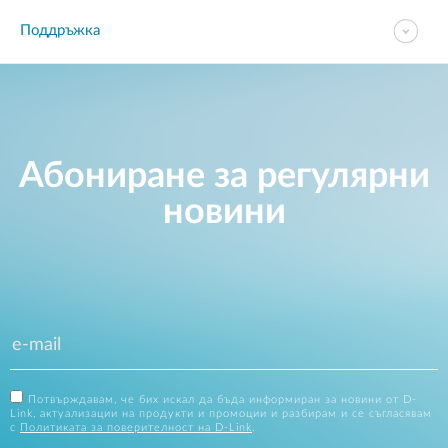
Поддръжка
Абониране за регулярни
новини
Потвърждавам, че бих искал да бъда информиран за новини от D-
Link, актуализации на продукти и промоции и разбирам и се съгласявам
с
Политиката за поверителност на D-Link
.