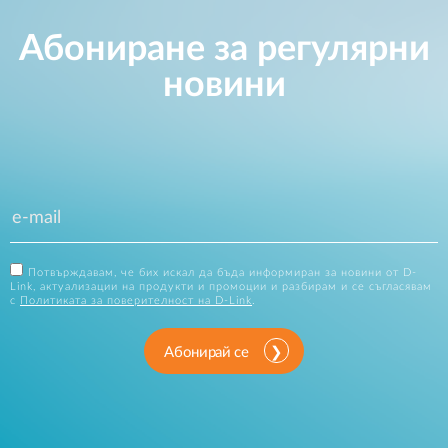
Абониране за регулярни
новини
Потвърждавам, че бих искал да бъда информиран за новини от D-
Link, актуализации на продукти и промоции и разбирам и се съгласявам
с
Политиката за поверителност на D-Link
.
Абонирай се