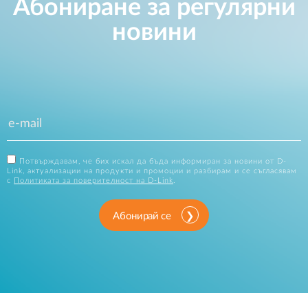
Абониране за регулярни
новини
Потвърждавам, че бих искал да бъда информиран за новини от D-
Link, актуализации на продукти и промоции и разбирам и се съгласявам
с
Политиката за поверителност на D-Link
.
Абонирай се