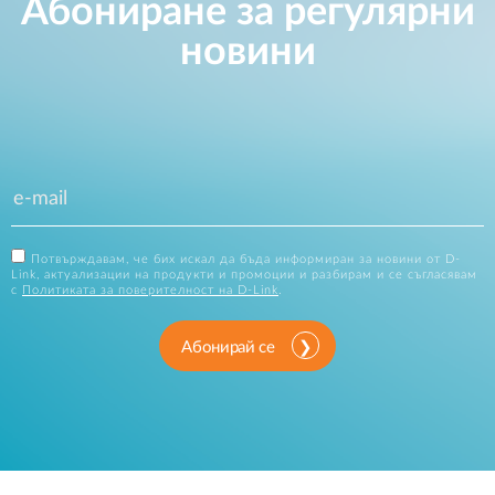
Абониране за регулярни
новини
Потвърждавам, че бих искал да бъда информиран за новини от D-
Link, актуализации на продукти и промоции и разбирам и се съгласявам
с
Политиката за поверителност на D-Link
.
Абонирай се