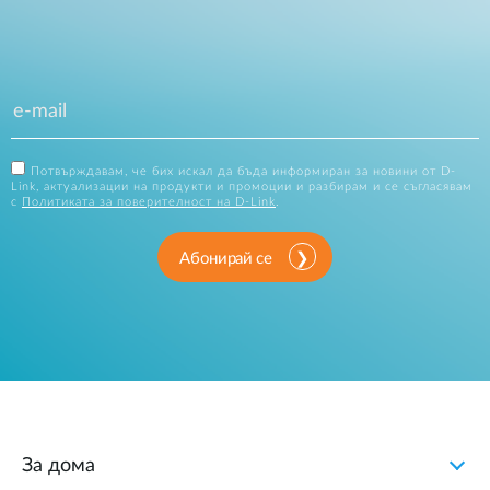
Потвърждавам, че бих искал да бъда информиран за новини от D-
Link, актуализации на продукти и промоции и разбирам и се съгласявам
с
Политиката за поверителност на D-Link
.
Абонирай се
За дома