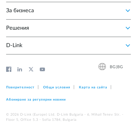
За бизнеса
Решения
D‑Link
BG|BG
Поверителност
Общи условия
Карта на сайта
Абониране за регулярни новини
© 2026 D‑Link (Europe) Ltd. D-Link Bulgaria - 6, Mihail Tenev Str. -
Floor 5, Office 5.3 - Sofia 1784, Bulgaria