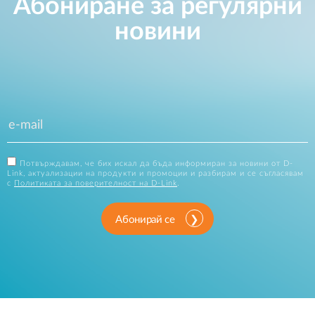
Абониране за регулярни
новини
Потвърждавам, че бих искал да бъда информиран за новини от D-
Link, актуализации на продукти и промоции и разбирам и се съгласявам
с
Политиката за поверителност на D-Link
.
Абонирай се