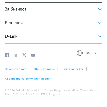
За бизнеса
Решения
D‑Link
BG|BG
Поверителност
Общи условия
Карта на сайта
Абониране за регулярни новини
© 2026 D‑Link (Europe) Ltd. D-Link Bulgaria - 6, Mihail Tenev Str. -
Floor 5, Office 5.3 - Sofia 1784, Bulgaria