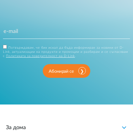
Потвърждавам, че бих искал да бъда информиран за новини от D-
Link, актуализации на продукти и промоции и разбирам и се съгласявам
с
Политиката за поверителност на D-Link
.
Абонирай се
За дома