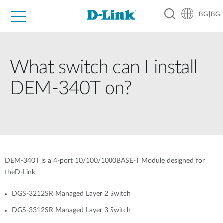
BG|BG
For Home
For Business
For Industry
Where to Buy
Support
Resources
Partners
What switch can I install
DEM-340T on?
DEM-340T is a 4-port 10/100/1000BASE-T Module designed for
theD-Link
DGS-3212SR Managed Layer 2 Switch
DGS-3312SR Managed Layer 3 Switch