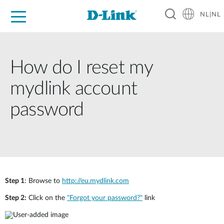
NL|NL
Voor Thuis
Business
Industrial
Support
Resources
Partners
How do I reset my
mydlink account
password
Step 1
: Browse to
http://eu.mydlink.com
Step 2:
Click on the
"Forgot your password?"
link