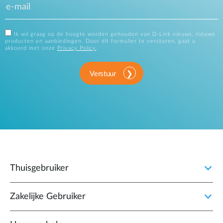
Ik wil graag op de hoogte worden gehouden van D-Link nieuws, nieuwe
producten en aanbiedingen. Door dit formulier te versturen, gaat u
akkoord met onze
Privacy Policy
.
Verstuur
Thuisgebruiker
Zakelijke Gebruiker