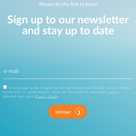
Always be the first to know
Sign up to our newsletter
and stay up to date
Ik wil graag op de hoogte worden gehouden van D-Link nieuws, nieuwe
producten en aanbiedingen. Door dit formulier te versturen, gaat u
akkoord met onze
Privacy Policy
.
Verstuur